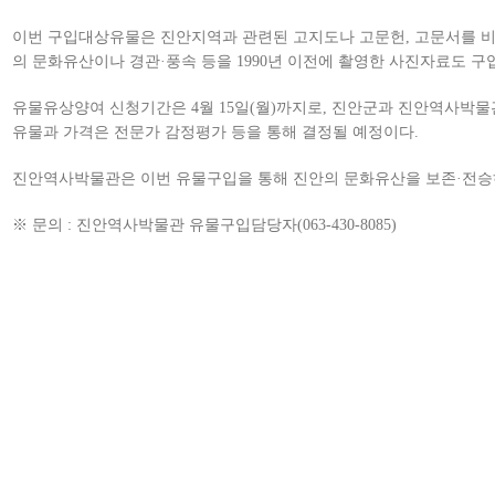
이번 구입대상유물은 진안지역과 관련된 고지도나 고문헌, 고문서를 비롯
의 문화유산이나 경관·풍속 등을 1990년 이전에 촬영한 사진자료도 
유물유상양여 신청기간은 4월 15일(월)까지로, 진안군과 진안역사박
유물과 가격은 전문가 감정평가 등을 통해 결정될 예정이다.
진안역사박물관은 이번 유물구입을 통해 진안의 문화유산을 보존·전승하
※ 문의 : 진안역사박물관 유물구입담당자(063-430-8085)