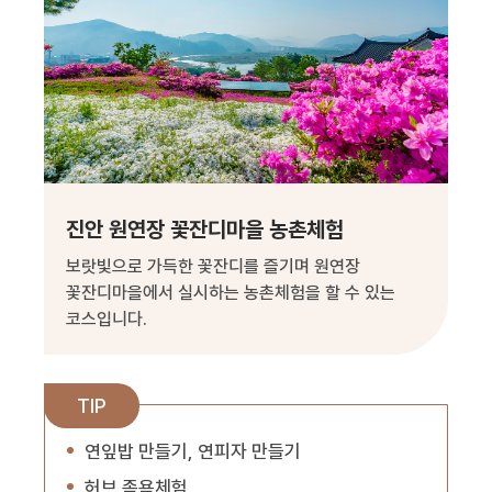
진안 원연장 꽃잔디마을 농촌체험
보랏빛으로 가득한 꽃잔디를 즐기며 원연장
꽃잔디마을에서 실시하는 농촌체험을 할 수 있는
코스입니다.
TIP
연잎밥 만들기, 연피자 만들기
허브 족욕체험