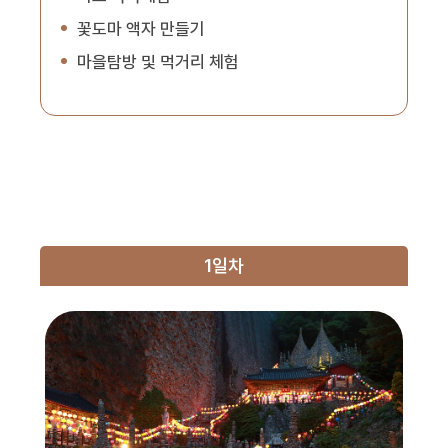
꽃도마 액자 만들기
마을탐방 및 먹거리 체험
1일차