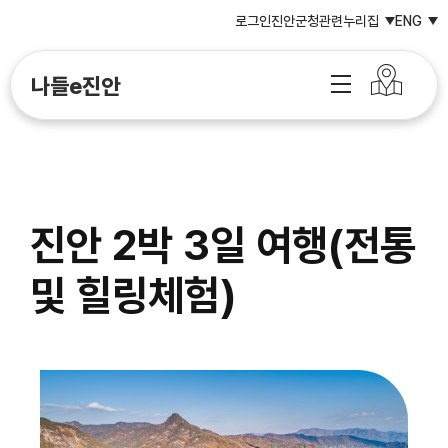
로그인
진안군청
관련누리집
ENG
나들e진안
진안 2박 3일 여행(전통
및 힐링체험)