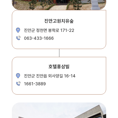
진안고원치유숲
진안군 정천면 봉학로 171-22
063-433-1666
호텔홍삼빌
진안군 진안읍 외사양길 16-14
1661-3889