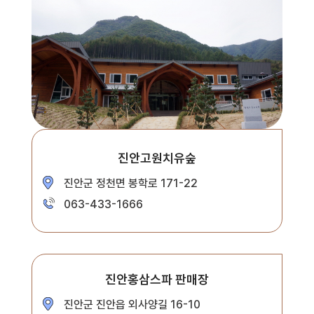
진안고원치유숲
진안군 정천면 봉학로 171-22
063-433-1666
진안홍삼스파 판매장
진안군 진안읍 외사양길 16-10