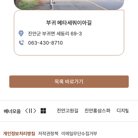
부귀 메타세쿼이아길
진안군 부귀면 세동리 69-3
063-430-8710
목록 바로가기
어패스
마이산도립공원
진안고원길
진안홍삼스파
디지털진안문
배너모음
개인정보처리방침
저작권정책
이메일무단수집거부