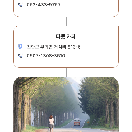
063-433-9767
다뭇 카페
진안군 부귀면 거석리 813-6
0507-1308-3610