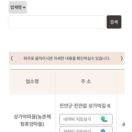
업소명
주 소
전
진안군 진안읍 상가막길 6
상가막마을(농촌체
네이버 지도보기
험휴양마을)
432
카카오 지도보기