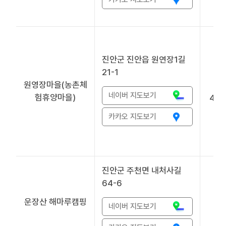
진안군 진안읍 원연장1길
21-1
원영장마을(농촌체
네이버 지도보기
험휴양마을)
433
카카오 지도보기
진안군 주천면 내처사길
64-6
운장산 해마루캠핑
5
네이버 지도보기
3