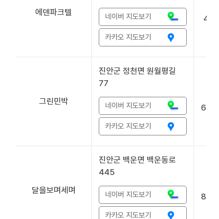
에덴파크텔
네이버 지도보기
433
카카오 지도보기
진안군 정천면 원월평길
77
그린민박
네이버 지도보기
628
카카오 지도보기
진안군 백운면 백운동로
445
달을보며세며
네이버 지도보기
875
카카오 지도보기