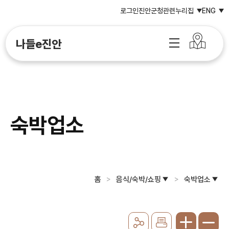
로그인
진안군청
관련누리집
ENG
나들e진안
숙박업소
홈
음식/숙박/쇼핑
숙박업소