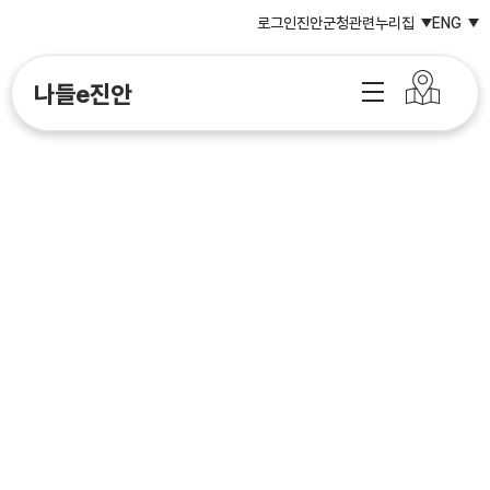
로그인
진안군청
관련누리집
ENG
나들e진안