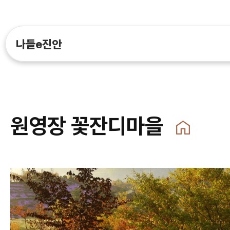
나들e진안
원영장 꽃잔디마을