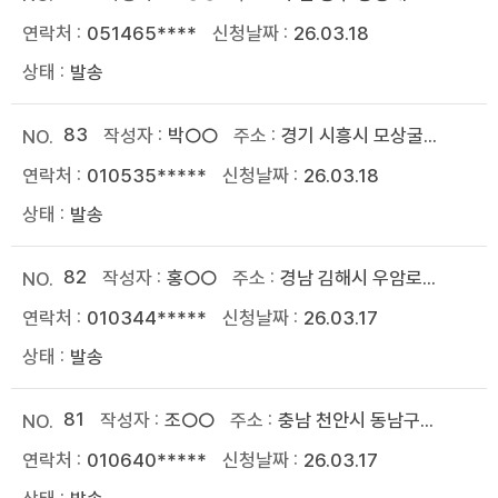
051465****
26.03.18
발송
83
박○○
경기 시흥시 모상굴...
010535*****
26.03.18
발송
82
홍○○
경남 김해시 우암로...
010344*****
26.03.17
발송
81
조○○
충남 천안시 동남구...
010640*****
26.03.17