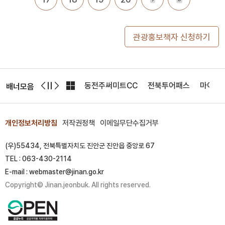
관광홍보책자 신청하기
한국환경공단
기상청
동전주써미트CC
전북투어패스
마이산
배너모음
개인정보처리방침
저작권정책
이메일무단수집거부
(우)55434, 전북특별자치도 진안군 진안읍 중앙로 67
TEL : 063-430-2114
E-mail : webmaster@jinan.go.kr
Copyright© Jinan.jeonbuk. All rights reserved.