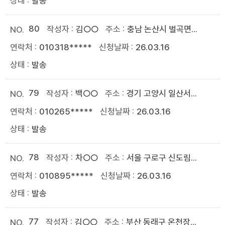
발송
80
김○○
충남 논산시 벌곡면...
010318*****
26.03.16
발송
79
백○○
경기 고양시 일산서...
010265*****
26.03.16
발송
78
차○○
서울 구로구 신도림...
010895*****
26.03.16
발송
77
김○○
부산 동래구 온천장...