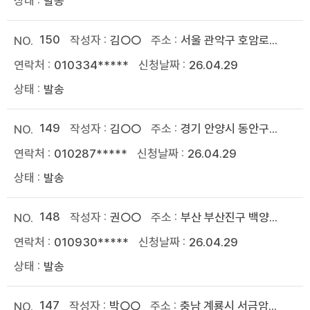
발송
150
김○○
서울 관악구 호암로...
010334*****
26.04.29
발송
149
김○○
경기 안양시 동안구...
010287*****
26.04.29
발송
148
권○○
부산 부산진구 백양...
010930*****
26.04.29
발송
147
박○○
충남 계룡시 서금암...