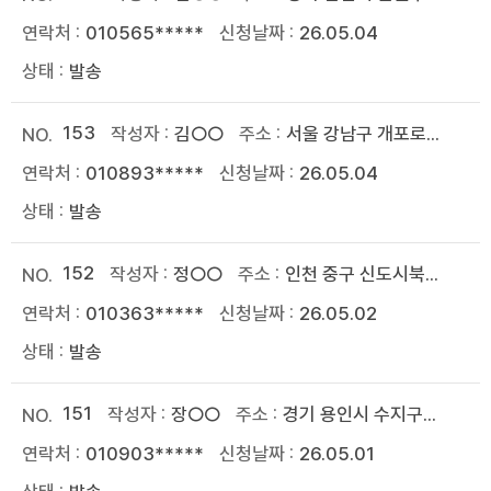
010565*****
26.05.04
발송
153
김○○
서울 강남구 개포로...
010893*****
26.05.04
발송
152
정○○
인천 중구 신도시북...
010363*****
26.05.02
발송
151
장○○
경기 용인시 수지구...
010903*****
26.05.01