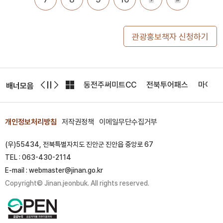
관광홍보책자 신청하기
한국환경공단
기상청
동전주써미트CC
전북투어패스
마이산
배너모음
개인정보처리방침
저작권정책
이메일무단수집거부
(우)55434, 전북특별자치도 진안군 진안읍 중앙로 67
TEL : 063-430-2114
E-mail : webmaster@jinan.go.kr
Copyright© Jinan.jeonbuk. All rights reserved.